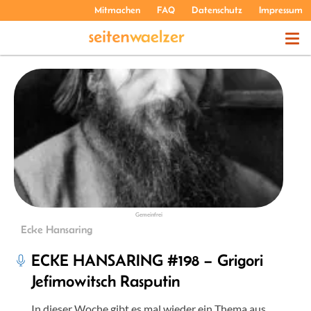
Mitmachen
FAQ
Datenschutz
Impressum
THEMEN
PODCASTS
ÜBER UNS
Gemeinfrei
Ecke Hansaring
ECKE HANSARING #198 – Grigori
Jefimowitsch Rasputin
In dieser Woche gibt es mal wieder ein Thema aus