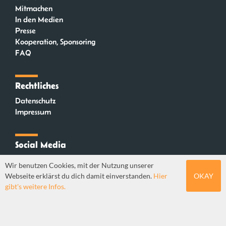
Mitmachen
In den Medien
Presse
Kooperation, Sponsoring
FAQ
Rechtliches
Datenschutz
Impressum
Social Media
Instagram
Wir benutzen Cookies, mit der Nutzung unserer
Mastodon
Webseite erklärst du dich damit einverstanden.
Hier
OKAY
YouTube
gibt's weitere Infos.
Webdesign: Sebastian Stüber & Robin Thier | Designkonzept: Tanja Steinmeyer |
© seitenwaelzer seit 2018