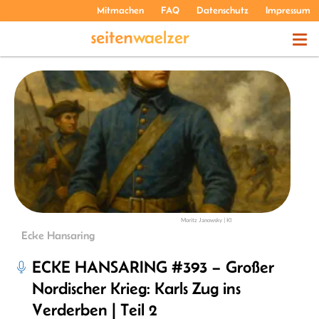
Mitmachen
FAQ
Datenschutz
Impressum
THEMEN
PODCASTS
ÜBER UNS
Moritz Janowsky | KI
Ecke Hansaring
ECKE HANSARING #393 – Großer
Nordischer Krieg: Karls Zug ins
Verderben | Teil 2