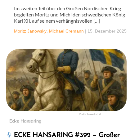
Im zweiten Teil über den Großen Nordischen Krieg
begleiten Moritz und Michi den schwedischen König
Karl XII. auf seinem verhängnisvollen […]
Moritz Janowsky
,
Michael Cremann
|
15. Dezember 2025
Moritz Janowsky | KI
Ecke Hansaring
ECKE HANSARING #392 – Großer