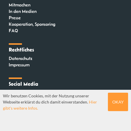
Mitmachen
In den Medien
Presse
Kooperation, Sponsoring
FAQ
Rechtliches
Datenschutz
Impressum
Social Media
Instagram
Wir benutzen Cookies, mit der Nutzung unserer
Mastodon
Webseite erklärst du dich damit einverstanden.
Hier
OKAY
YouTube
gibt's weitere Infos.
Webdesign: Sebastian Stüber & Robin Thier | Designkonzept: Tanja Steinmeyer |
© seitenwaelzer seit 2018