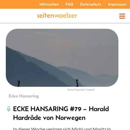
Mitmachen
FAQ
Datenschutz
Impressum
THEMEN
PODCASTS
ÜBER UNS
Steinar Engeland | Unsplash
Ecke Hansaring
ECKE HANSARING #79 – Harald
Hardråde von Norwegen
In dieser Woche verirren sich Michi und Moritz in