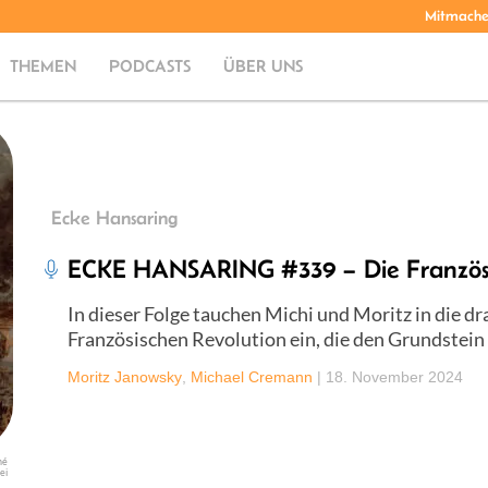
Mitmach
THEMEN
PODCASTS
ÜBER UNS
Ecke Hansaring
ECKE HANSARING #339 – Die Französi
In dieser Folge tauchen Michi und Moritz in die d
Französischen Revolution ein, die den Grundstein f
Moritz Janowsky
,
Michael Cremann
|
18. November 2024
né
ei