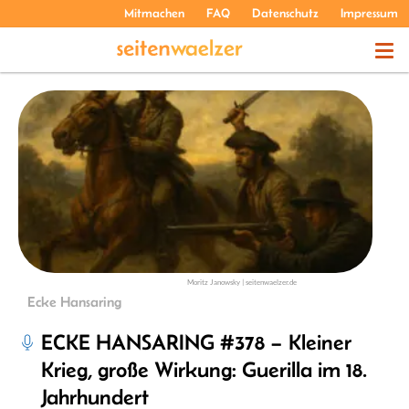
Mitmachen
FAQ
Datenschutz
Impressum
THEMEN
PODCASTS
ÜBER UNS
Moritz Janowsky | seitenwaelzer.de
Ecke Hansaring
ECKE HANSARING #378 – Kleiner
Krieg, große Wirkung: Guerilla im 18.
Jahrhundert