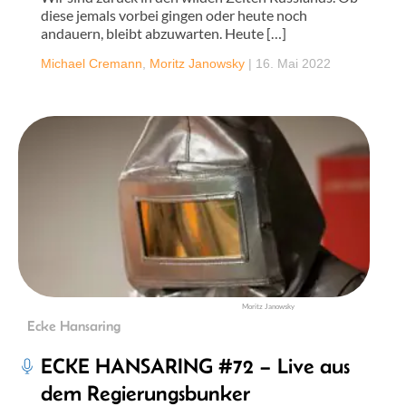
diese jemals vorbei gingen oder heute noch
andauern, bleibt abzuwarten. Heute […]
Michael Cremann
,
Moritz Janowsky
|
16. Mai 2022
Moritz Janowsky
Ecke Hansaring
ECKE HANSARING #72 – Live aus
dem Regierungsbunker