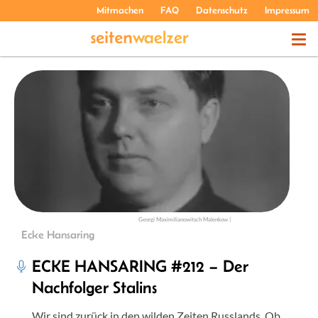
Mitmachen
FAQ
Datenschutz
Impressum
THEMEN
PODCASTS
ÜBER UNS
Georgi Maximilianowitsch Malenkow |
Ecke Hansaring
ECKE HANSARING #212 – Der
Nachfolger Stalins
Wir sind zurück in den wilden Zeiten Russlands. Ob