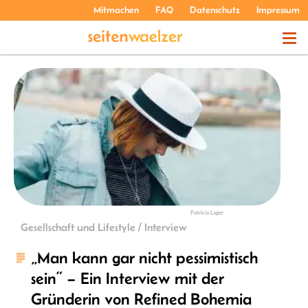
Mitmachen
FAQ
Datenschutz
Impressum
THEMEN
PODCASTS
ÜBER UNS
Patricia Lager
Gesellschaft und Lifestyle / Interview
„Man kann gar nicht pessimistisch
sein“ – Ein Interview mit der
Gründerin von Refined Bohemia