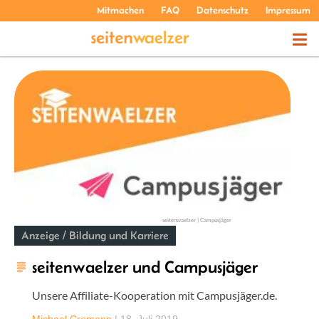
Mitmachen
FAQ
Datenschutz
Impressum
THEMEN
PODCASTS
ÜBER UNS
seitenwaelzer | Campusjäger
Anzeige / Bildung und Karriere
seitenwaelzer und Campusjäger
Unsere Affiliate-Kooperation mit Campusjäger.de.