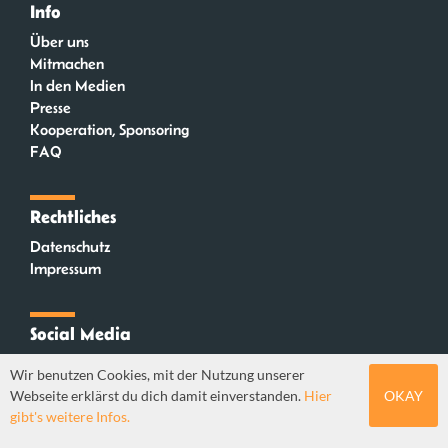
Info
Über uns
Mitmachen
In den Medien
Presse
Kooperation, Sponsoring
FAQ
Rechtliches
Datenschutz
Impressum
Social Media
Instagram
Wir benutzen Cookies, mit der Nutzung unserer
Mastodon
Webseite erklärst du dich damit einverstanden.
Hier
OKAY
YouTube
gibt's weitere Infos.
Webdesign: Sebastian Stüber & Robin Thier | Designkonzept: Tanja Steinmeyer |