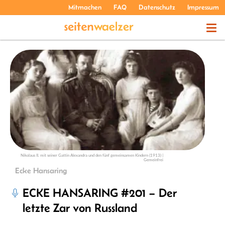
Mitmachen
FAQ
Datenschutz
Impressum
THEMEN
PODCASTS
ÜBER UNS
Nikolaus II. mit seiner Gattin Alexandra und den fünf gemeinsamen Kindern (1913) |
Gemeinfrei
Ecke Hansaring
ECKE HANSARING #201 – Der
letzte Zar von Russland