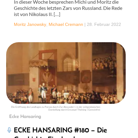
In dieser Woche besprechen Michi und Moritz die
Geschichte des letzten Zars von Russland. Die Rede
ist von Nikolaus II. […]
Moritz Janowsky
,
Michael Cremann
|
28. Februar 2022
Die Eröffnung des Landtages zu Porvoo durch Zar Alexander I. in der zeitgenössischen
Darstellung durch Emanuel Thelning | Gemeinfrei
Ecke Hansaring
ECKE HANSARING #180 – Die