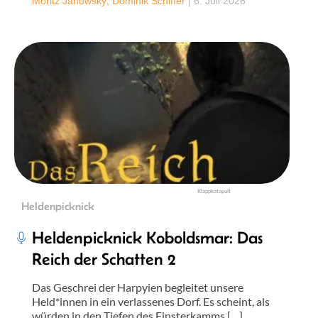
Moritz Janowsky
,
Dominik Schiffer
|
6. Juli 2026
Klappkatapult
Heldenpicknick
Heldenpicknick Koboldsmar: Das
Reich der Schatten 2
Das Geschrei der Harpyien begleitet unsere
Held*innen in ein verlassenes Dorf. Es scheint, als
würden in den Tiefen des Finsterkamms […]