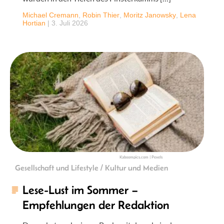
Michael Cremann
,
Robin Thier
,
Moritz Janowsky
,
Lena
Hortian
|
3. Juli 2026
Kaboompics.com | Pexels
Gesellschaft und Lifestyle / Kultur und Medien
Lese-Lust im Sommer –
Empfehlungen der Redaktion