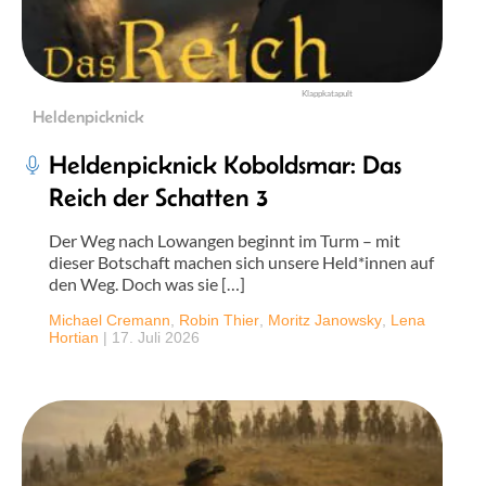
Klappkatapult
Heldenpicknick
Heldenpicknick Koboldsmar: Das
Reich der Schatten 3
Der Weg nach Lowangen beginnt im Turm – mit
dieser Botschaft machen sich unsere Held*innen auf
den Weg. Doch was sie […]
Michael Cremann
,
Robin Thier
,
Moritz Janowsky
,
Lena
Hortian
|
17. Juli 2026