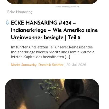
Moritz Janowsky | ChatGPT
Ecke Hansaring
ECKE HANSARING #424 –
Indianerkriege – Wie Amerika seine
Ureinwohner besiegte | Teil 5
Im fünften und letzten Teil unserer Reihe über die
Indianerkriege blicken Moritz und Dominik auf die
letzten Kapitel des bewaffneten […]
Moritz Janowsky
,
Dominik Schiffer
|
20. Juli 2026