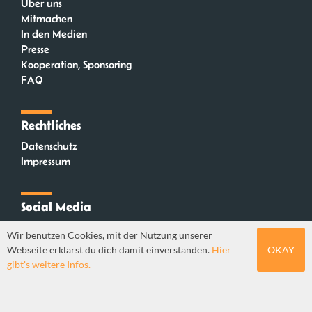
Über uns
Mitmachen
In den Medien
Presse
Kooperation, Sponsoring
FAQ
Rechtliches
Datenschutz
Impressum
Social Media
Instagram
Wir benutzen Cookies, mit der Nutzung unserer
Mastodon
Webseite erklärst du dich damit einverstanden.
Hier
OKAY
YouTube
gibt's weitere Infos.
Webdesign: Sebastian Stüber & Robin Thier | Designkonzept: Tanja Steinmeyer |
© seitenwaelzer seit 2018