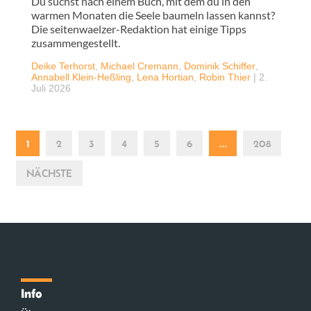
Du suchst nach einem Buch, mit dem du in den
warmen Monaten die Seele baumeln lassen kannst?
Die seitenwaelzer-Redaktion hat einige Tipps
zusammengestellt.
Deike Terhorst
,
Michael Cremann
,
Dominik Schiffer
,
Annabell Klein-Heßling
,
Lena Hortian
,
Robin Thier
|
2.
Juli 2026
1
2
3
4
5
6
…
208
NÄCHSTE
Info