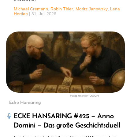
Michael Cremann
,
Robin Thier
,
Moritz Janowsky
,
Lena
Hortian
|
31. Juli 2026
Moritz Janowsky | ChatGPT
Ecke Hansaring
ECKE HANSARING #425 – Anno
Domini – Das große Geschichtsduell