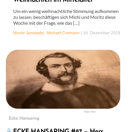
Um ein wenig weihnachtliche Stimmung aufkommen
zu lassen, beschäftigen sich Michi und Moritz diese
Woche mit der Frage, wie das […]
Moritz Janowsky
,
Michael Cremann
|
16. Dezember 2019
Robin Thier
Ecke Hansaring
ECKE HANSARING #87 – Herr