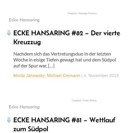
Unsplash | Henrique Ferreira
Ecke Hansaring
ECKE HANSARING #82 – Der vierte
Kreuzzug
Nachdem sich das Vertretungsduo in der letzten
Woche in eisige Tiefen gewagt hat und dem Südpol
auf der Spur war, […]
Moritz Janowsky
,
Michael Cremann
|
4. November 2019
Unsplash | Cassie Matias
Ecke Hansaring
ECKE HANSARING #81 – Wettlauf
zum Südpol