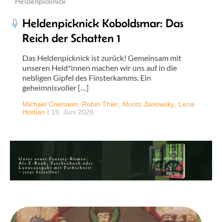
Heldenpicknick
Heldenpicknick Koboldsmar: Das
Reich der Schatten 1
Das Heldenpicknick ist zurück! Gemeinsam mit
unseren Held*innen machen wir uns auf in die
nebligen Gipfel des Finsterkamms. Ein
geheimnisvoller […]
Michael Cremann
,
Robin Thier
,
Moritz Janowsky
,
Lena
Hortian
|
19. Juni 2026