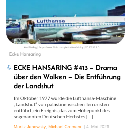
Ken Fielding | /https://www.flickr.com/photos/kenfielding | CC BY-SA 3.0
Ecke Hansaring
ECKE HANSARING #413 – Drama
über den Wolken – Die Entführung
der Landshut
Im Oktober 1977 wurde die Lufthansa-Maschine
„Landshut“ von palästinensischen Terroristen
entführt, ein Ereignis, das zum Höhepunkt des
sogenannten Deutschen Herbstes […]
Moritz Janowsky
,
Michael Cremann
|
4. Mai 2026