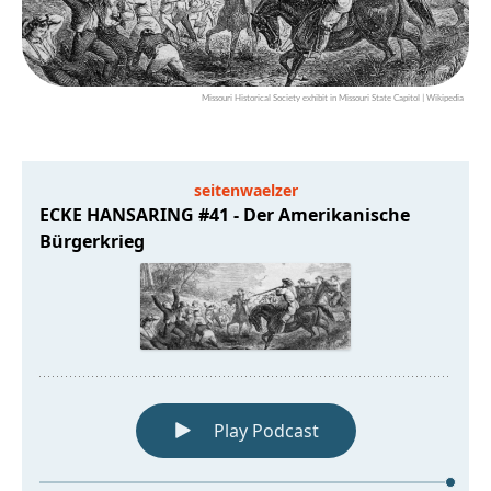
Missouri Historical Society exhibit in Missouri State Capitol | Wikipedia