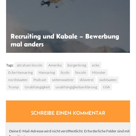
Recruiting und Kabale – Bewerbung
mal anders
Tegan Mierle | Unsplash
Tags:
abraham lincoln
Amerika
bürgerkrieg
ecke
Ecke Hansaring
Hansaring
licoln
lincoln
Münster
nordstaaten
Podcast
seitenwaelzer
sklaverei
südstaaten
Trump
Unabhängigkeit
unabhängigkeitserklärung
USA
SCHREIBE EINEN KOMMENTAR
Deine E-Mail-Adresse wird nicht veröffentlicht.
Erforderliche Felder sind mit