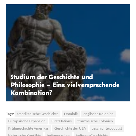
Courtney Hedger | Unsplash
Studium der Geschichte und
Philosophie – Eine vielversprechende
Kombination?
FelixMittermeier | Pixabay
Tags:
amerikanische Geschichte
Dominik
englische Kolonien
Europäische Expansion
First Nations
französische Kolonien
Frühgeschichte Amerikas
Geschichte der USA
geschichte podcast
historische Konflikte
Indianerkriege
indigene Geschichte