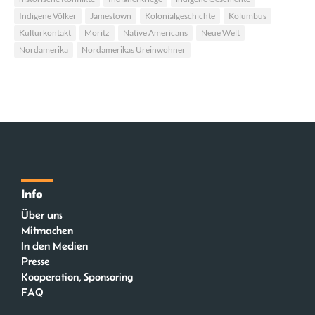
Indigene Völker
Jamestown
Kolonialgeschichte
Kolumbus
Kulturkontakt
Moritz
Native Americans
Neue Welt
Nordamerika
Nordamerikas Ureinwohner
Info
Über uns
Mitmachen
In den Medien
Presse
Kooperation, Sponsoring
FAQ