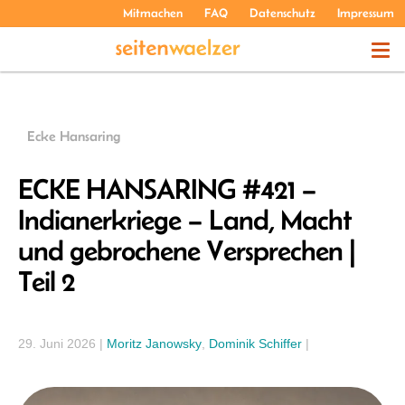
Mitmachen
FAQ
Datenschutz
Impressum
THEMEN
Ecke Hansaring
PODCASTS
ECKE HANSARING #421 –
Indianerkriege – Land, Macht
ÜBER UNS
und gebrochene Versprechen |
Teil 2
29. Juni 2026
|
Moritz Janowsky
,
Dominik Schiffer
|