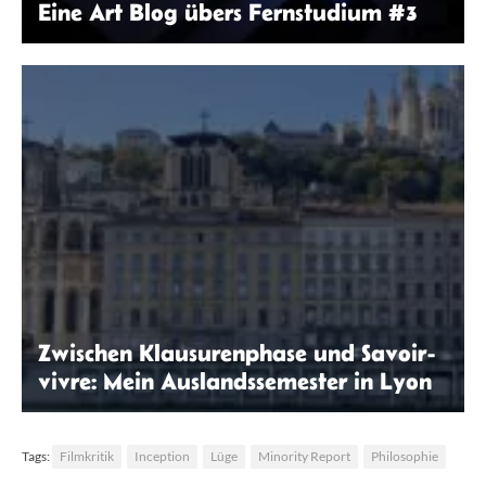
Eine Art Blog übers Fernstudium #3
Gery Wibowo | Unsplash
Zwischen Klausurenphase und Savoir-
vivre: Mein Auslandssemester in Lyon
Inga Nelges
Tags:
Filmkritik
Inception
Lüge
Minority Report
Philosophie