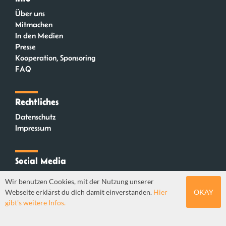
Über uns
Mitmachen
In den Medien
Presse
Kooperation, Sponsoring
FAQ
Rechtliches
Datenschutz
Impressum
Social Media
Instagram
Wir benutzen Cookies, mit der Nutzung unserer
Mastodon
Webseite erklärst du dich damit einverstanden.
Hier
OKAY
YouTube
gibt's weitere Infos.
Webdesign: Sebastian Stüber & Robin Thier | Designkonzept: Tanja Steinmeyer |
© seitenwaelzer seit 2018