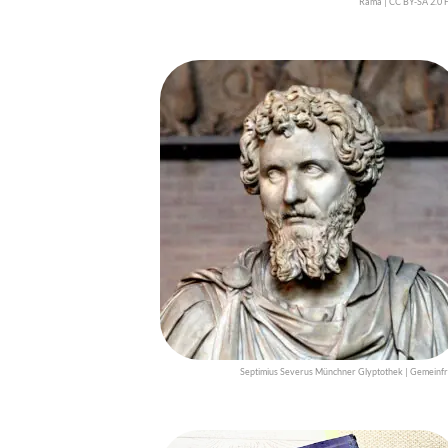
Rama | CC BY-SA 2.0 
Septimius Severus Münchner Glyptothek | Gemeinfr