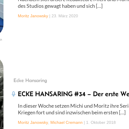
des Studios gewagt haben und sich […]
Moritz Janowsky
|
23. März 2020
sh
Ecke Hansaring
ECKE HANSARING #34 – Der erste Wel
In dieser Woche setzen Michi und Moritz ihre Ser
Kriegen fort und sind inzwischen beim ersten […]
Moritz Janowsky
,
Michael Cremann
|
1. Oktober 2018