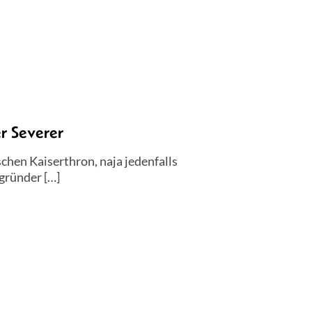
r Severer
schen Kaiserthron, naja jedenfalls
gründer […]