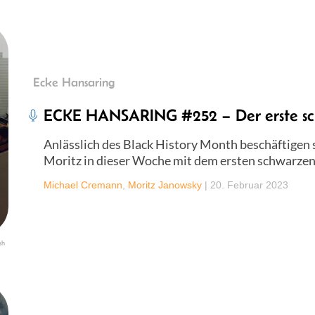
Ecke Hansaring
ECKE HANSARING #252 – Der erste s
Anlässlich des Black History Month beschäftigen
Moritz in dieser Woche mit dem ersten schwarze
Michael Cremann
,
Moritz Janowsky
|
20. Februar 2023
sh