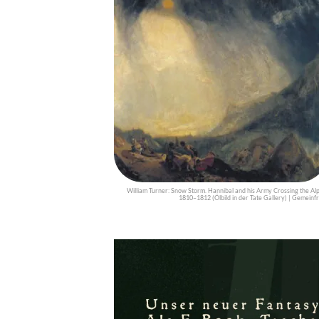
William Turner: Snow Storm. Hannibal and his Army Crossing the Alp
1810–1812 (Ölbild in der Tate Gallery) | Gemeinfr