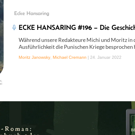
Ecke Hansaring
ECKE HANSARING #196 – Die Geschich
Während unsere Redakteure Michi und Moritz in de
Ausführlichkeit die Punischen Kriege besprochen 
Moritz Janowsky
,
Michael Cremann
|
24. Januar 2022
s,
ei