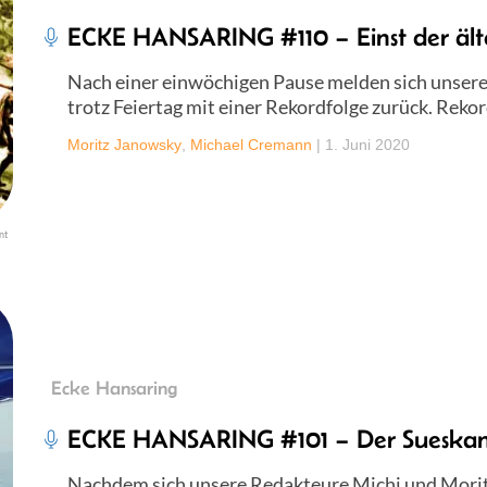
ECKE HANSARING #110 – Einst der älte
Nach einer einwöchigen Pause melden sich unser
trotz Feiertag mit einer Rekordfolge zurück. Reko
Moritz Janowsky
,
Michael Cremann
|
1. Juni 2020
nt
Ecke Hansaring
ECKE HANSARING #101 – Der Sueskan
Nachdem sich unsere Redakteure Michi und Moritz