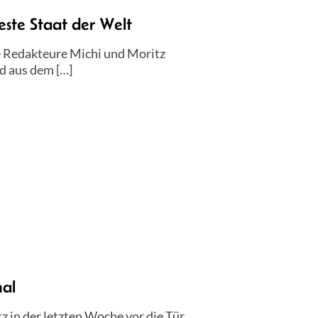
ste Staat der Welt
e Redakteure Michi und Moritz
rd aus dem […]
al
 in der letzten Woche vor die Tür