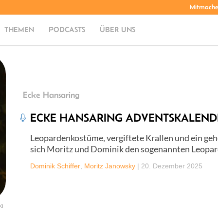
Mitmach
THEMEN
PODCASTS
ÜBER UNS
Ecke Hansaring
ECKE HANSARING ADVENTSKALENDER
Leopardenkostüme, vergiftete Krallen und ein geh
sich Moritz und Dominik den sogenannten Leopar
Dominik Schiffer
,
Moritz Janowsky
|
20. Dezember 2025
KI