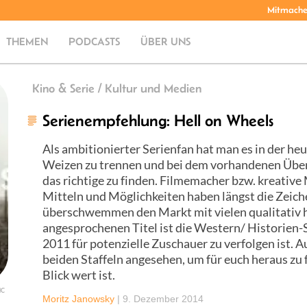
Mitmach
THEMEN
PODCASTS
ÜBER UNS
Kino & Serie / Kultur und Medien
Serienempfehlung: Hell on Wheels
Als ambitionierter Serienfan hat man es in der he
Weizen zu trennen und bei dem vorhandenen Über
das richtige zu finden. Filmemacher bzw. kreativ
Mitteln und Möglichkeiten haben längst die Zeich
überschwemmen den Markt mit vielen qualitativ h
angesprochenen Titel ist die Western/ Historien-S
2011 für potenzielle Zuschauer zu verfolgen ist. A
beiden Staffeln angesehen, um für euch heraus zu 
Blick wert ist.
MC
Moritz Janowsky
|
9. Dezember 2014