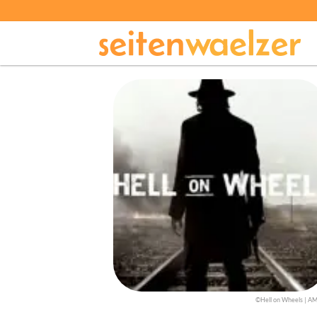
©Hell on Wheels | A