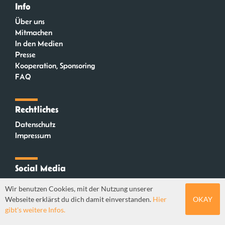
Info
Über uns
Mitmachen
In den Medien
Presse
Kooperation, Sponsoring
FAQ
Rechtliches
Datenschutz
Impressum
Social Media
Instagram
Wir benutzen Cookies, mit der Nutzung unserer
Mastodon
Webseite erklärst du dich damit einverstanden.
Hier
OKAY
YouTube
gibt's weitere Infos.
Webdesign: Sebastian Stüber & Robin Thier | Designkonzept: Tanja Steinmeyer |