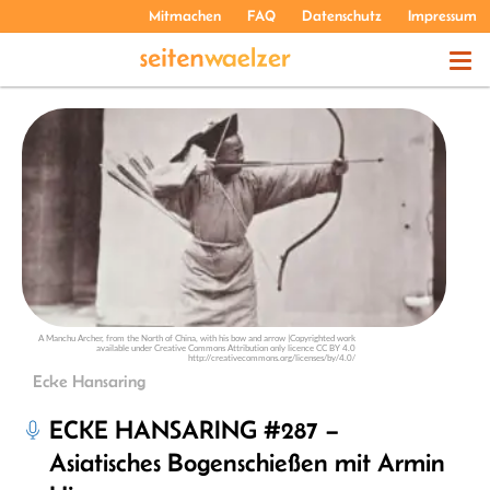
Mitmachen
FAQ
Datenschutz
Impressum
THEMEN
PODCASTS
ÜBER UNS
A Manchu Archer, from the North of China, with his bow and arrow |Copyrighted work
available under Creative Commons Attribution only licence CC BY 4.0
http://creativecommons.org/licenses/by/4.0/
Ecke Hansaring
ECKE HANSARING #287 –
Asiatisches Bogenschießen mit Armin