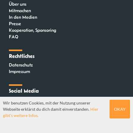
Über uns
Mitmachen
In den Medien
Presse
Kooperation, Sponsoring
FAQ
Rechtliches
Datenschutz
Impressum
Social Media
Instagram
Wir benutzen Cookies, mit der Nutzung unserer
Mastodon
Webseite erklärst du dich damit einverstanden.
Hier
OKAY
YouTube
gibt's weitere Infos.
Webdesign: Sebastian Stüber & Robin Thier | Designkonzept: Tanja Steinmeyer |
© seitenwaelzer seit 2018