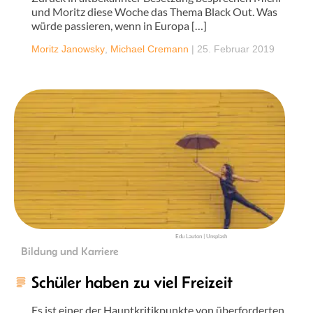
und Moritz diese Woche das Thema Black Out. Was
würde passieren, wenn in Europa […]
Moritz Janowsky
,
Michael Cremann
|
25. Februar 2019
Edu Lauton | Unsplash
Bildung und Karriere
Schüler haben zu viel Freizeit
Es ist einer der Hauptkritikpunkte von überforderten