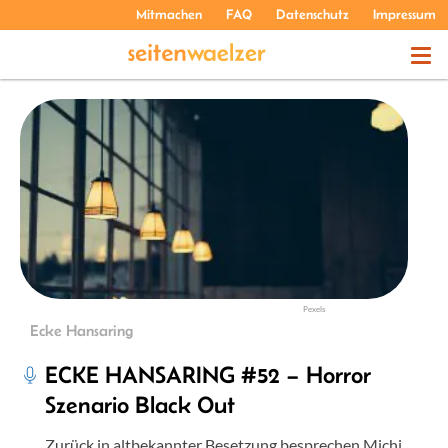
Mitmachen
FAQ
Datenschutz
Impressum
THEMEN
PODCASTS
ÜBER UNS
Pexels
Ecke Hansaring
ECKE HANSARING #52 – Horror
Szenario Black Out
Zurück in altbekannter Besetzung besprechen Michi