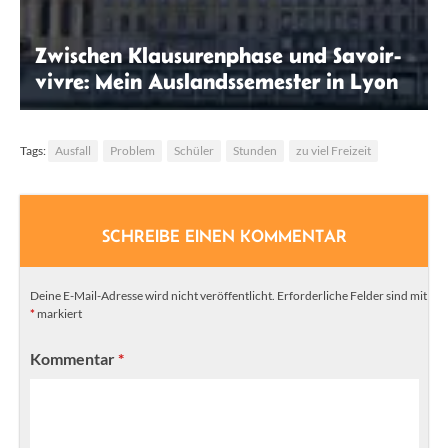
Zwischen Klausurenphase und Savoir-
vivre: Mein Auslandssemester in Lyon
Inga Nelges
Tags:
Ausfall
Problem
Schüler
Stunden
zu viel Freizeit
SCHREIBE EINEN KOMMENTAR
Deine E-Mail-Adresse wird nicht veröffentlicht.
Erforderliche Felder sind mit
*
markiert
Kommentar
*