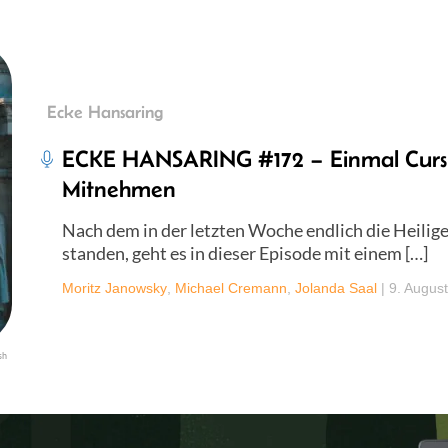
Ecke Hansaring
ECKE HANSARING #172 – Einmal Cur
Mitnehmen
Nach dem in der letzten Woche endlich die Heili
standen, geht es in dieser Episode mit einem […]
Moritz Janowsky
,
Michael Cremann
,
Jolanda Saal
|
9. Augus
sh