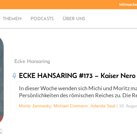
Mitmach
THEMEN
PODCASTS
ÜBER UNS
Ecke Hansaring
ECKE HANSARING #173 – Kaiser Nero
In dieser Woche wenden sich Michi und Moritz mal
Persönlichkeiten des römischen Reiches zu. Die R
Moritz Janowsky
,
Michael Cremann
,
Jolanda Saal
|
16. Augu
 |
ei