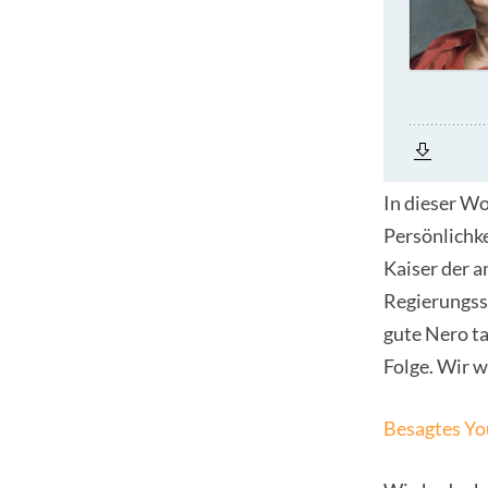
In dieser Wo
Persönlichke
Kaiser der a
Regierungsst
gute Nero ta
Folge. Wir 
Besagtes Yo