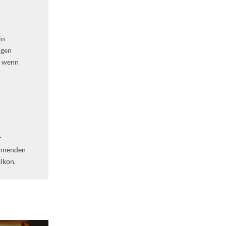
in
ngen
d wenn
r
annenden
lkon.