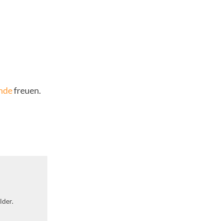
nde
freuen.
lder.