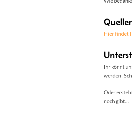
Wie bedanken
Quelle
Hier findet 
Unters
Ihr könnt u
werden! Sch
Oder ersteh
noch gibt…