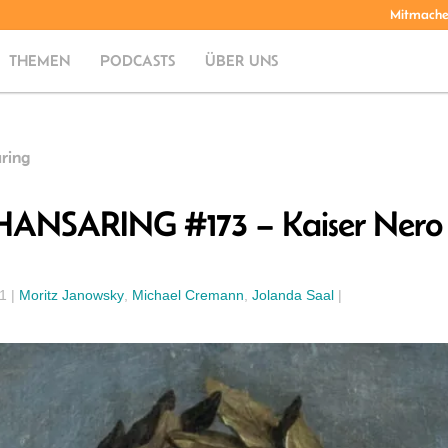
Mitmach
THEMEN
PODCASTS
ÜBER UNS
ring
HANSARING #173 – Kaiser Nero
21
|
Moritz Janowsky
,
Michael Cremann
,
Jolanda Saal
|