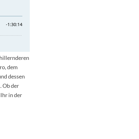
hillernderen
ero, dem
 und dessen
. Ob der
Ihr in der