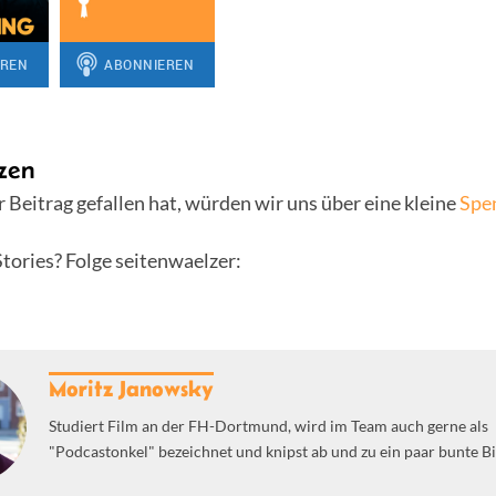
zen
 Beitrag gefallen hat, würden wir uns über eine kleine
Spe
tories? Folge seitenwaelzer:
Moritz Janowsky
Studiert Film an der FH-Dortmund, wird im Team auch gerne als
"Podcastonkel" bezeichnet und knipst ab und zu ein paar bunte Bi