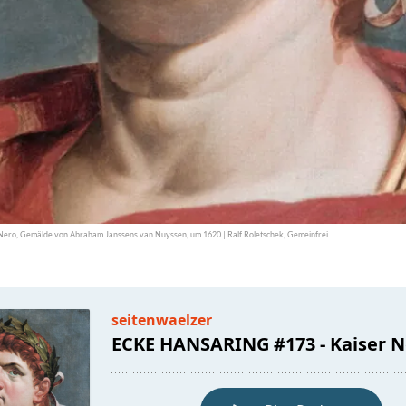
Nero, Gemälde von Abraham Janssens van Nuyssen, um 1620 | Ralf Roletschek, Gemeinfrei