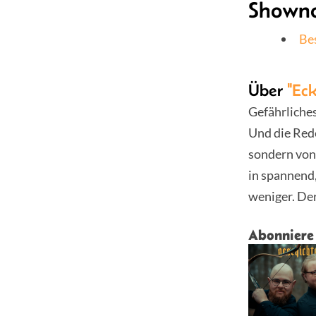
Showno
Be
Über
"Eck
Gefährliche
Und die Rede
sondern von
in spannend
weniger. De
Abonniere