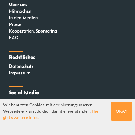
Über uns
Mitmachen
In den Medien
Presse
Kooperation, Sponsoring
FAQ
Rechtliches
Datenschutz
Impressum
Social Media
Instagram
Wir benutzen Cookies, mit der Nutzung unserer
Mastodon
Webseite erklärst du dich damit einverstanden.
Hier
OKAY
YouTube
gibt's weitere Infos.
Webdesign: Sebastian Stüber & Robin Thier | Designkonzept: Tanja Steinmeyer |
© seitenwaelzer seit 2018