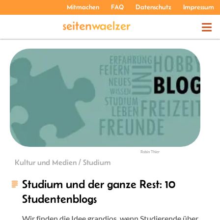
Mitmachen
FAQ
Datenschutz
Impressum
THEMEN
PODCASTS
ÜBER UNS
Robin Thier
Kultur und Medien / Studium
Studium und der ganze Rest: 10
Studentenblogs
Wir finden die Idee grandios, wenn Studierende über