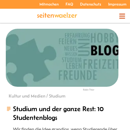
Mitmachen
FAQ
Datenschutz
Impressum
THEMEN
PODCASTS
ÜBER UNS
Robin Thier
Kultur und Medien / Studium
Studium und der ganze Rest: 10
Studentenblogs
Wir finden die Idee grandios, wenn Studierende über