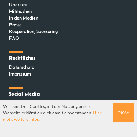
Über uns
Mitmachen
In den Medien
Presse
Kooperation, Sponsoring
FAQ
Rechtliches
Datenschutz
Impressum
Social Media
Instagram
Wir benutzen Cookies, mit der Nutzung unserer
Mastodon
Webseite erklärst du dich damit einverstanden.
Hier
OKAY
YouTube
gibt's weitere Infos.
Webdesign: Sebastian Stüber & Robin Thier | Designkonzept: Tanja Steinmeyer |
© seitenwaelzer seit 2018