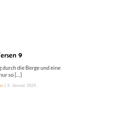
ersen 9
 durch die Berge und eine
nur so […]
an
|
3. Januar 2025