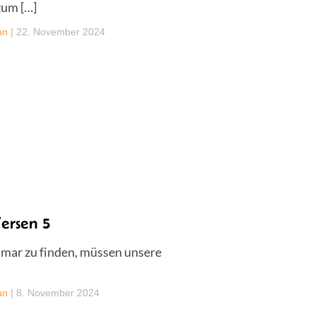
zum […]
an
|
22. November 2024
ersen 5
smar zu finden, müssen unsere
an
|
8. November 2024