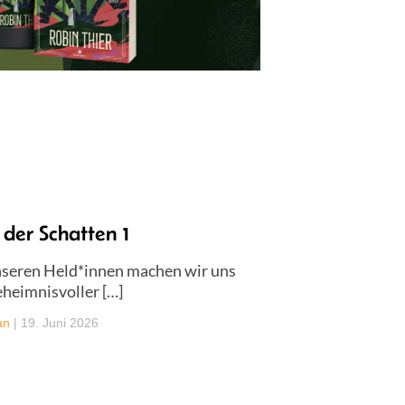
der Schatten 1
nseren Held*innen machen wir uns
eheimnisvoller […]
an
|
19. Juni 2026