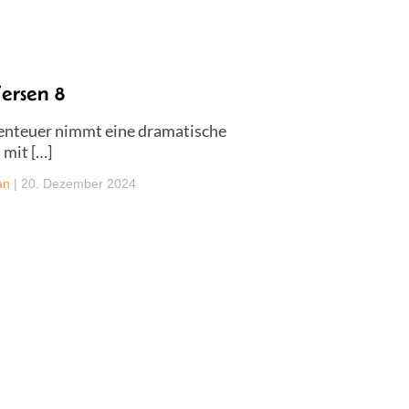
ersen 8
benteuer nimmt eine dramatische
mit […]
an
|
20. Dezember 2024