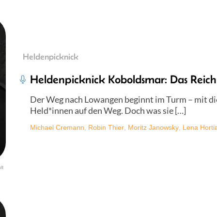
Heldenpicknick
Heldenpicknick Koboldsmar: Das Reich
Der Weg nach Lowangen beginnt im Turm – mit di
Held*innen auf den Weg. Doch was sie […]
Michael Cremann
,
Robin Thier
,
Moritz Janowsky
,
Lena Horti
lt