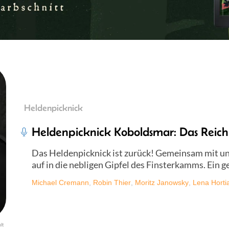
Heldenpicknick
Heldenpicknick Koboldsmar: Das Reich 
Das Heldenpicknick ist zurück! Gemeinsam mit u
auf in die nebligen Gipfel des Finsterkamms. Ein g
Michael Cremann
,
Robin Thier
,
Moritz Janowsky
,
Lena Horti
lt