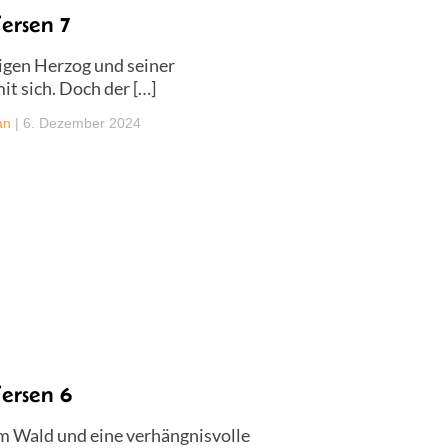
ersen 7
igen Herzog und seiner
t sich. Doch der […]
an
|
6. Dezember 2024
ersen 6
im Wald und eine verhängnisvolle