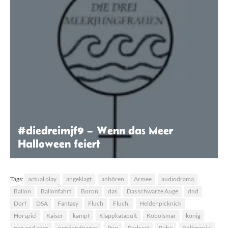
#diedreimjf9 – Wenn das Meer
Halloween feiert
Die drei Meerjungfrauen
Tags:
actual play
angeklagt
anhören
Armee
audiodrama
Ballon
Ballonfahrt
Boron
das
Das schwarze Auge
dnd
Dorf
DSA
Fantasy
Fluch
Fluch.
Heldenpicknick
Hörspiel
Kaiser
kampf
Klappkatapult
Kobolsmar
könig
pen and aper
pendandpaper
Pnp
Podcast
Rabe
Rollenspiel