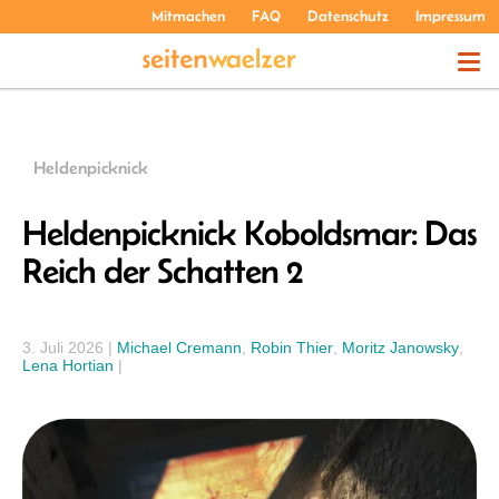
Mitmachen
FAQ
Datenschutz
Impressum
THEMEN
Heldenpicknick
PODCASTS
Heldenpicknick Koboldsmar: Das
Reich der Schatten 2
ÜBER UNS
3. Juli 2026
|
Michael Cremann
,
Robin Thier
,
Moritz Janowsky
,
Lena Hortian
|