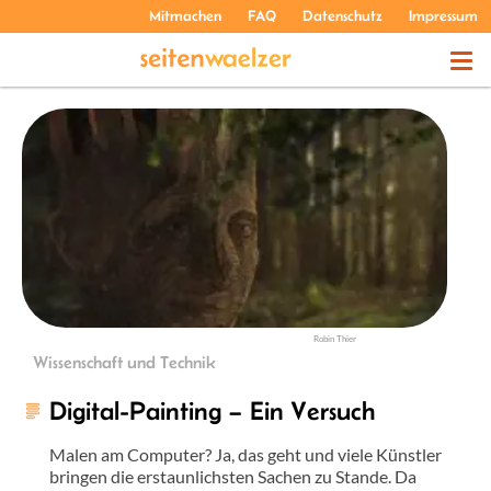
Mitmachen
FAQ
Datenschutz
Impressum
THEMEN
PODCASTS
ÜBER UNS
Robin Thier
Wissenschaft und Technik
Digital-Painting – Ein Versuch
Malen am Computer? Ja, das geht und viele Künstler
bringen die erstaunlichsten Sachen zu Stande. Da