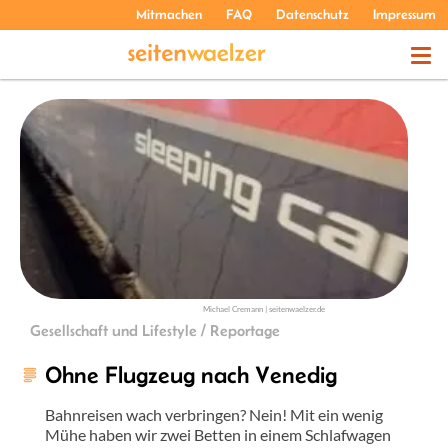
Mitmachen
FAQ
Datenschutz
Impressum
THEMEN
PODCASTS
ÜBER UNS
Michael Cremann | seitenwaelzer.de
Gesellschaft und Lifestyle / Reportage
Ohne Flugzeug nach Venedig
Bahnreisen wach verbringen? Nein! Mit ein wenig
Mühe haben wir zwei Betten in einem Schlafwagen