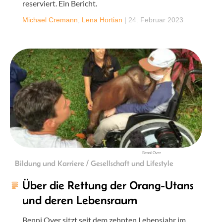
reserviert. Ein Bericht.
Michael Cremann
,
Lena Hortian
|
24. Februar 2023
Benni Over
Bildung und Karriere / Gesellschaft und Lifestyle
Über die Rettung der Orang-Utans
und deren Lebensraum
Benni Over sitzt seit dem zehnten Lebensjahr im