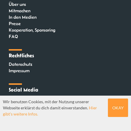
Über uns
Mitmachen
In den Medien
Presse
Kooperation, Sponsoring
FAQ
Rechtliches
Datenschutz
Impressum
Social Media
Instagram
Wir benutzen Cookies, mit der Nutzung unserer
Mastodon
Webseite erklärst du dich damit einverstanden.
Hier
OKAY
YouTube
gibt's weitere Infos.
Webdesign: Sebastian Stüber & Robin Thier | Designkonzept: Tanja Steinmeyer |
© seitenwaelzer seit 2018