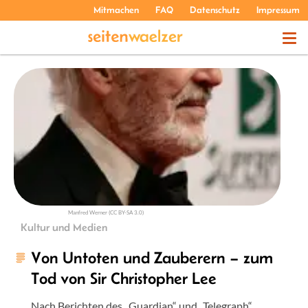
Mitmachen
FAQ
Datenschutz
Impressum
THEMEN
PODCASTS
ÜBER UNS
Manfred Werner (CC BY-SA 3.0)
Kultur und Medien
Von Untoten und Zauberern – zum
Tod von Sir Christopher Lee
Nach Berichten des „Guardian“ und „Telegraph“