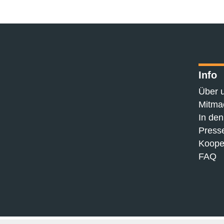
Info
Über 
Mitma
In de
Press
Koope
FAQ