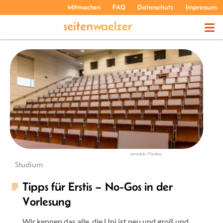
Mitmachen
FAQ
Datenschutz
Impressum
THEMEN
PODCASTS
ÜBER UNS
jarmoluk | Pixabay
Studium
Tipps für Erstis – No-Gos in der
Vorlesung
Wir kennen das alle, die Uni ist neu und groß und