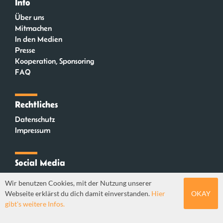
Info
Über uns
Mitmachen
In den Medien
Presse
Kooperation, Sponsoring
FAQ
Rechtliches
Datenschutz
Impressum
Social Media
Instagram
Wir benutzen Cookies, mit der Nutzung unserer
Mastodon
Webseite erklärst du dich damit einverstanden.
Hier
OKAY
YouTube
gibt's weitere Infos.
Webdesign: Sebastian Stüber & Robin Thier | Designkonzept: Tanja Steinmeyer |
© seitenwaelzer seit 2018