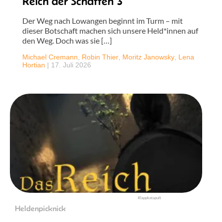
Reich der Schatten 3
Der Weg nach Lowangen beginnt im Turm – mit
dieser Botschaft machen sich unsere Held*innen auf
den Weg. Doch was sie […]
Michael Cremann
,
Robin Thier
,
Moritz Janowsky
,
Lena
Hortian
|
17. Juli 2026
Klappkatapult
Heldenpicknick