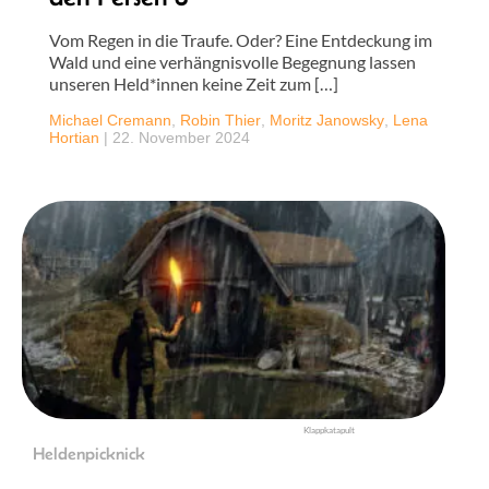
Vom Regen in die Traufe. Oder? Eine Entdeckung im
Wald und eine verhängnisvolle Begegnung lassen
unseren Held*innen keine Zeit zum […]
Michael Cremann
,
Robin Thier
,
Moritz Janowsky
,
Lena
Hortian
|
22. November 2024
Klappkatapult
Heldenpicknick