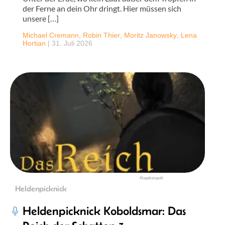
der Ferne an dein Ohr dringt. Hier müssen sich
unsere […]
Michael Cremann
,
Robin Thier
,
Moritz Janowsky
,
Lena
Hortian
|
31. Juli 2026
Klappkatapult
Heldenpicknick
Heldenpicknick Koboldsmar: Das