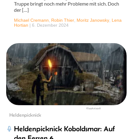
Truppe bringt noch mehr Probleme mit sich. Doch
der […]
Michael Cremann
,
Robin Thier
,
Moritz Janowsky
,
Lena
Hortian
|
6. Dezember 2024
Klappkatapult
Heldenpicknick
Heldenpicknick Koboldsmar: Auf
den Fersen 6