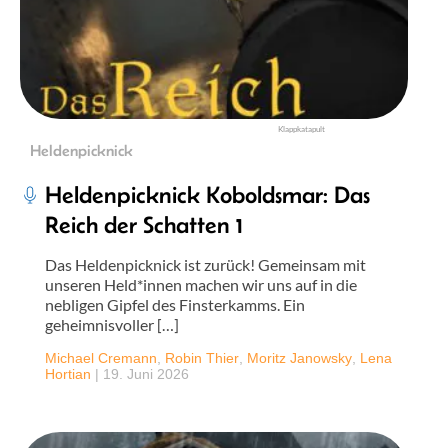
Klappkatapult
Heldenpicknick
Heldenpicknick Koboldsmar: Das
Reich der Schatten 1
Das Heldenpicknick ist zurück! Gemeinsam mit
unseren Held*innen machen wir uns auf in die
nebligen Gipfel des Finsterkamms. Ein
geheimnisvoller […]
Michael Cremann
,
Robin Thier
,
Moritz Janowsky
,
Lena
Hortian
|
19. Juni 2026