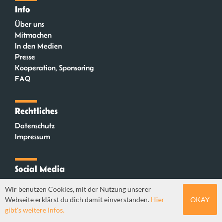
Info
Über uns
Mitmachen
In den Medien
Presse
Kooperation, Sponsoring
FAQ
Rechtliches
Datenschutz
Impressum
Social Media
Instagram
Wir benutzen Cookies, mit der Nutzung unserer
Mastodon
Webseite erklärst du dich damit einverstanden.
Hier
OKAY
YouTube
gibt's weitere Infos.
Webdesign: Sebastian Stüber & Robin Thier | Designkonzept: Tanja Steinmeyer |