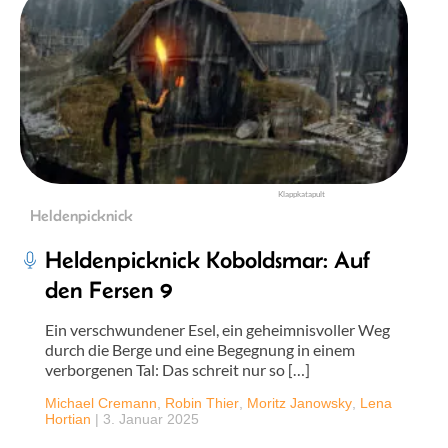
Klappkatapult
Heldenpicknick
Heldenpicknick Koboldsmar: Auf
den Fersen 9
Ein verschwundener Esel, ein geheimnisvoller Weg
durch die Berge und eine Begegnung in einem
verborgenen Tal: Das schreit nur so […]
Michael Cremann
,
Robin Thier
,
Moritz Janowsky
,
Lena
Hortian
|
3. Januar 2025