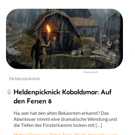
Klappkatapult
Heldenpicknick
Heldenpicknick Koboldsmar: Auf
den Fersen 8
Na, wer hat den alten Bekannten erkannt? Das
Abenteuer nimmt eine dramatische Wendung und
die Tiefen des Finsterkamms locken mit […]
Michael Cremann
,
Robin Thier
,
Moritz Janowsky
,
Lena