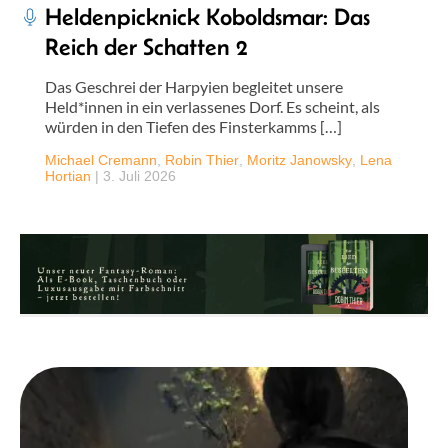
Heldenpicknick Koboldsmar: Das
Reich der Schatten 2
Das Geschrei der Harpyien begleitet unsere
Held*innen in ein verlassenes Dorf. Es scheint, als
würden in den Tiefen des Finsterkamms […]
Michael Cremann
,
Robin Thier
,
Moritz Janowsky
,
Lena
Hortian
|
3. Juli 2026