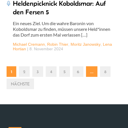
Heldenpicknick Koboldsmar: Auf
den Fersen 5
Ein neues Ziel. Um die wahre Baronin von
Koboldsmar zu finden, müssen unsere Held*innen
das Dorf zum ersten Mal verlassen […]
Michael Cremann
,
Robin Thier
,
Moritz Janowsky
,
Lena
Hortian
|
8. November 2024
1
2
3
4
5
6
…
8
NÄCHSTE