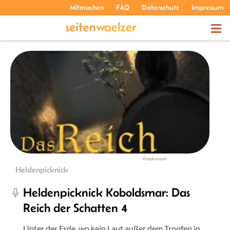
Mitmachen
FAQ
Datenschutz
Impressum
THEMEN
PODCASTS
ÜBER UNS
Klappkatapult
Heldenpicknick
Heldenpicknick Koboldsmar: Das
Reich der Schatten 4
Unter der Erde, wo kein Laut außer dem Tropfen in