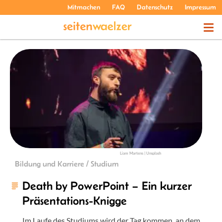
Mitmachen
FAQ
Datenschutz
Impressum
THEMEN
PODCASTS
ÜBER UNS
Liam Martens | Unsplash
Bildung und Karriere / Studium
Death by PowerPoint – Ein kurzer
Präsentations-Knigge
Im Laufe des Studiums wird der Tag kommen, an dem