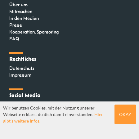
Über uns
Mitmachen
In den Medien
Presse
Kooperation, Sponsoring
FAQ
Rechtliches
Datenschutz
Impressum
Social Media
Instagram
Wir benutzen Cookies, mit der Nutzung unserer
Mastodon
Webseite erklärst du dich damit einverstanden.
Hier
OKAY
YouTube
gibt's weitere Infos.
Webdesign: Sebastian Stüber & Robin Thier | Designkonzept: Tanja Steinmeyer |
© seitenwaelzer seit 2018