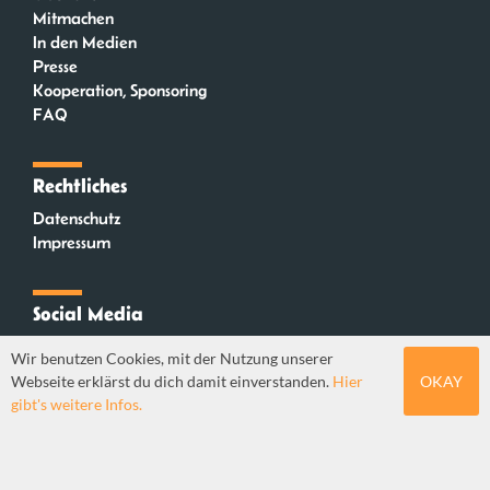
Mitmachen
In den Medien
Presse
Kooperation, Sponsoring
FAQ
Rechtliches
Datenschutz
Impressum
Social Media
Instagram
Wir benutzen Cookies, mit der Nutzung unserer
Mastodon
Webseite erklärst du dich damit einverstanden.
Hier
OKAY
YouTube
gibt's weitere Infos.
Webdesign: Sebastian Stüber & Robin Thier | Designkonzept: Tanja Steinmeyer |
© seitenwaelzer seit 2018