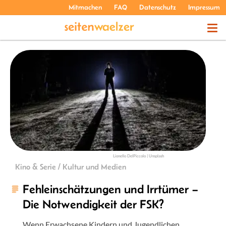
Mitmachen
FAQ
Datenschutz
Impressum
THEMEN
PODCASTS
ÜBER UNS
Lionello DelPiccolo | Unsplash
Kino & Serie / Kultur und Medien
Fehleinschätzungen und Irrtümer –
Die Notwendigkeit der FSK?
Wenn Erwachsene Kindern und Jugendlichen