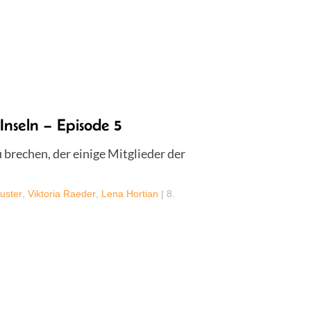
Inseln – Episode 5
 brechen, der einige Mitglieder der
uster
,
Viktoria Raeder
,
Lena Hortian
|
8.