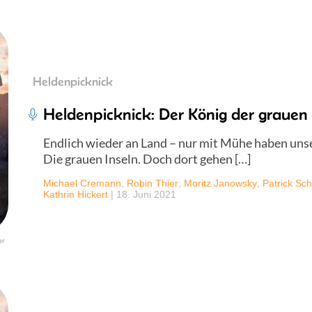
Heldenpicknick
Heldenpicknick: Der König der grauen 
Endlich wieder an Land – nur mit Mühe haben unser
Die grauen Inseln. Doch dort gehen […]
Michael Cremann
,
Robin Thier
,
Moritz Janowsky
,
Patrick Sch
Kathrin Hickert
|
18. Juni 2021
er