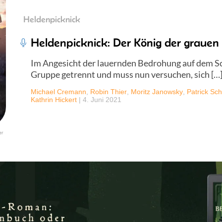
Heldenpicknick
Heldenpicknick: Der König der grauen 
Im Angesicht der lauernden Bedrohung auf dem Schi
Gruppe getrennt und muss nun versuchen, sich […
Michael Cremann
,
Robin Thier
,
Moritz Janowsky
,
Patrick Sch
Kathrin Hickert
|
4. Juni 2021
er