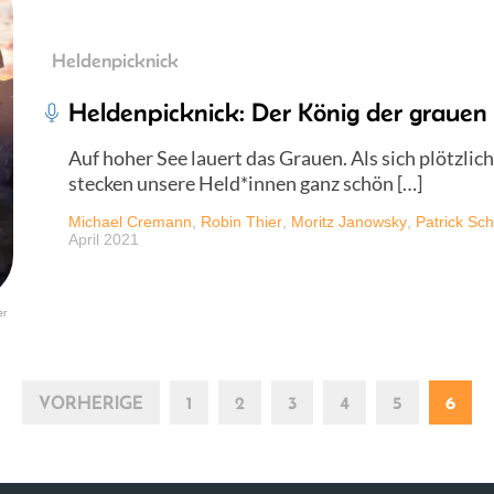
Heldenpicknick
Heldenpicknick: Der König der grauen 
Auf hoher See lauert das Grauen. Als sich plötzlich
stecken unsere Held*innen ganz schön […]
Michael Cremann
,
Robin Thier
,
Moritz Janowsky
,
Patrick Sch
April 2021
er
VORHERIGE
1
2
3
4
5
6