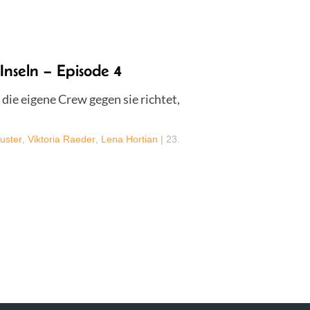
Inseln – Episode 4
 die eigene Crew gegen sie richtet,
uster
,
Viktoria Raeder
,
Lena Hortian
|
23.