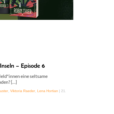
Inseln – Episode 6
 Held*innen eine seltsame
nden? […]
uster
,
Viktoria Raeder
,
Lena Hortian
|
21.