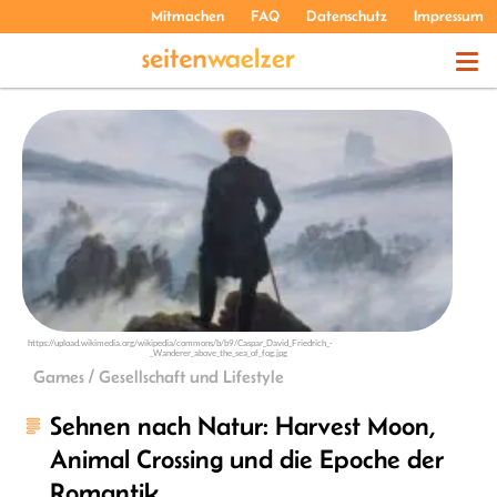
Mitmachen
FAQ
Datenschutz
Impressum
THEMEN
PODCASTS
ÜBER UNS
https://upload.wikimedia.org/wikipedia/commons/b/b9/Caspar_David_Friedrich_-
_Wanderer_above_the_sea_of_fog.jpg
Games / Gesellschaft und Lifestyle
Sehnen nach Natur: Harvest Moon,
Animal Crossing und die Epoche der
Romantik