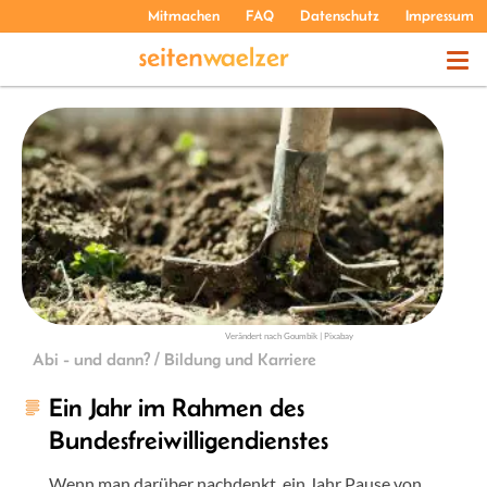
Mitmachen
FAQ
Datenschutz
Impressum
THEMEN
PODCASTS
ÜBER UNS
Verändert nach Goumbik | Pixabay
Abi - und dann? / Bildung und Karriere
Ein Jahr im Rahmen des
Bundesfreiwilligendienstes
Wenn man darüber nachdenkt, ein Jahr Pause von