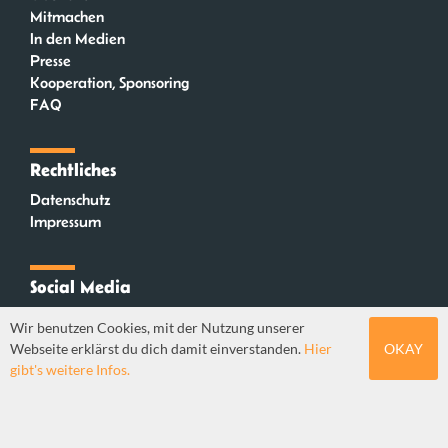
Mitmachen
In den Medien
Presse
Kooperation, Sponsoring
FAQ
Rechtliches
Datenschutz
Impressum
Social Media
Instagram
Wir benutzen Cookies, mit der Nutzung unserer
Mastodon
Webseite erklärst du dich damit einverstanden.
Hier
OKAY
YouTube
gibt's weitere Infos.
Webdesign: Sebastian Stüber & Robin Thier | Designkonzept: Tanja Steinmeyer |
© seitenwaelzer seit 2018