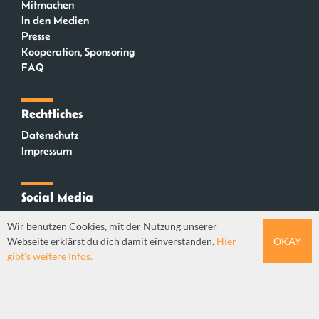
Mitmachen
In den Medien
Presse
Kooperation, Sponsoring
FAQ
Rechtliches
Datenschutz
Impressum
Social Media
Instagram
Wir benutzen Cookies, mit der Nutzung unserer
Mastodon
Webseite erklärst du dich damit einverstanden.
Hier
OKAY
YouTube
gibt's weitere Infos.
Webdesign: Sebastian Stüber & Robin Thier | Designkonzept: Tanja Steinmeyer |
© seitenwaelzer seit 2018