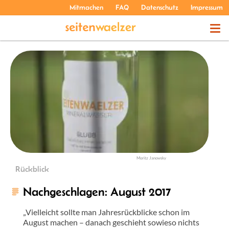
Mitmachen
FAQ
Datenschutz
Impressum
THEMEN
PODCASTS
ÜBER UNS
Moritz Janowsky
Rückblick
Nachgeschlagen: August 2017
„Vielleicht sollte man Jahresrückblicke schon im
August machen – danach geschieht sowieso nichts