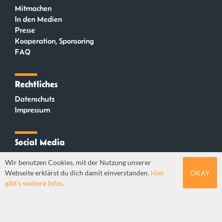
Mitmachen
In den Medien
Presse
Kooperation, Sponsoring
FAQ
Rechtliches
Datenschutz
Impressum
Social Media
Instagram
Wir benutzen Cookies, mit der Nutzung unserer
Mastodon
Webseite erklärst du dich damit einverstanden.
Hier
OKAY
YouTube
gibt's weitere Infos.
Webdesign: Sebastian Stüber & Robin Thier | Designkonzept: Tanja Steinmeyer |
© seitenwaelzer seit 2018