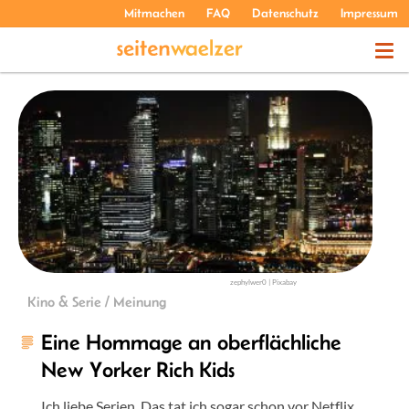
Mitmachen
FAQ
Datenschutz
Impressum
THEMEN
PODCASTS
ÜBER UNS
zephylwer0 | Pixabay
Kino & Serie / Meinung
Eine Hommage an oberflächliche
New Yorker Rich Kids
Ich liebe Serien. Das tat ich sogar schon vor Netflix