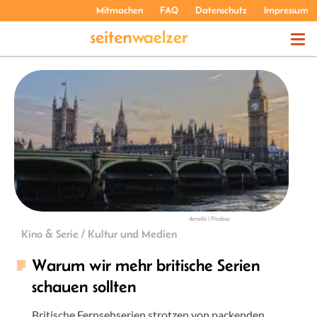
Mitmachen
FAQ
Datenschutz
Impressum
THEMEN
PODCASTS
ÜBER UNS
derwiki | Pixabay
Kino & Serie / Kultur und Medien
Warum wir mehr britische Serien
schauen sollten
Britische Fernsehserien strotzen von packenden