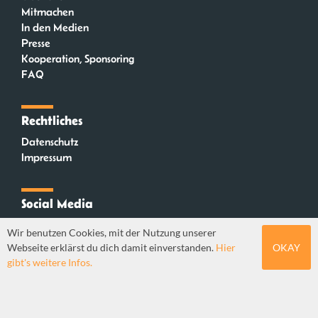
Mitmachen
In den Medien
Presse
Kooperation, Sponsoring
FAQ
Rechtliches
Datenschutz
Impressum
Social Media
Instagram
Wir benutzen Cookies, mit der Nutzung unserer
Mastodon
Webseite erklärst du dich damit einverstanden.
Hier
OKAY
YouTube
gibt's weitere Infos.
Webdesign: Sebastian Stüber & Robin Thier | Designkonzept: Tanja Steinmeyer |
© seitenwaelzer seit 2018