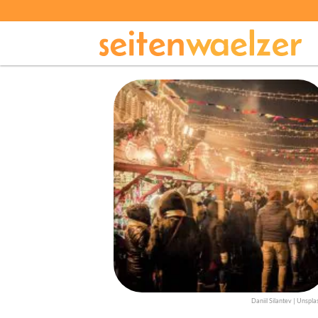
Daniil Silantev | Unspla