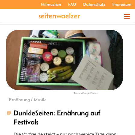
Mitmachen
FAQ
Datenschutz
Impressum
THEMEN
PODCASTS
ÜBER UNS
Tamara Ossege-Fischer
Ernährung / Musik
DunkleSeiten: Ernährung auf
Festivals
Die Vorfreude steigt – nur noch wenige Tage, dann