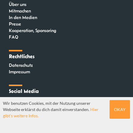
Über uns
Mitmachen
In den Medien
Presse
Kooperation, Sponsoring
FAQ
Rechtliches
Datenschutz
Impressum
Social Media
Instagram
Wir benutzen Cookies, mit der Nutzung unserer
Mastodon
Webseite erklärst du dich damit einverstanden.
Hier
OKAY
YouTube
gibt's weitere Infos.
Webdesign: Sebastian Stüber & Robin Thier | Designkonzept: Tanja Steinmeyer |
© seitenwaelzer seit 2018