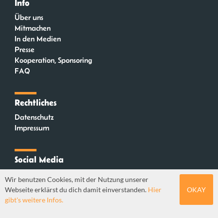
Info
Über uns
Mitmachen
In den Medien
Presse
Kooperation, Sponsoring
FAQ
Rechtliches
Datenschutz
Impressum
Social Media
Instagram
Wir benutzen Cookies, mit der Nutzung unserer
Mastodon
Webseite erklärst du dich damit einverstanden.
Hier
OKAY
YouTube
gibt's weitere Infos.
Webdesign: Sebastian Stüber & Robin Thier | Designkonzept: Tanja Steinmeyer |
© seitenwaelzer seit 2018