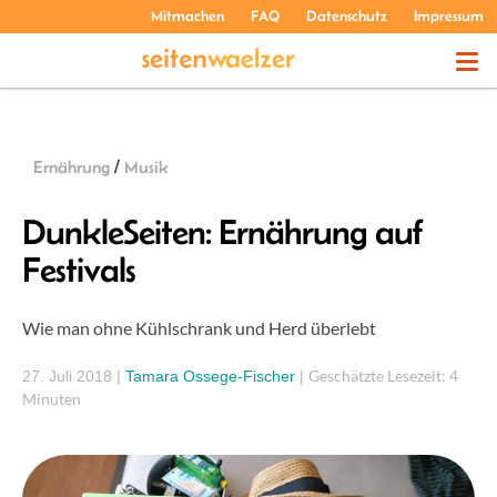
Mitmachen
FAQ
Datenschutz
Impressum
THEMEN
Ernährung
/
Musik
PODCASTS
DunkleSeiten: Ernährung auf
Festivals
ÜBER UNS
Wie man ohne Kühlschrank und Herd überlebt
Geschätzte Lesezeit: 4
27. Juli 2018
|
Tamara Ossege-Fischer
|
Minuten