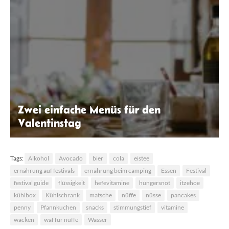
Zwei einfache Menüs für den
Valentinstag
Juan Gomez |Unsplash
Tags:
Alkohol
Avocado
bier
cola
eistee
ernährung auf festivals
ernährung beim camping
Essen
Festival
festival guide
flüssigkeit
hefevitamine
hungersnot
itzehoe
kühlbox
Kühlschrank
matsche
nüffe
nüsse
pancakes
penny
Pfannkuchen
snacks
stimmungstief
vitamine
wacken
waf für nüffe
Wasser