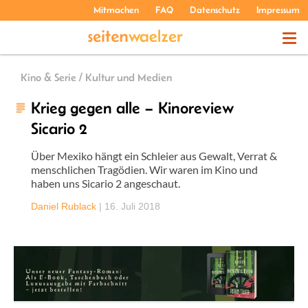
Mitmachen
FAQ
Datenschutz
Impressum
THEMEN
Kino & Serie / Kultur und Medien
Krieg gegen alle – Kinoreview
PODCASTS
Sicario 2
Über Mexiko hängt ein Schleier aus Gewalt, Verrat &
ÜBER UNS
menschlichen Tragödien. Wir waren im Kino und
haben uns Sicario 2 angeschaut.
Daniel Rublack
|
16. Juli 2018