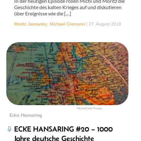
In der heutigen Episode rollen Michi und Moritz die
Geschichte des kalten Krieges auf und diskutieren
über Ereignisse wie die […]
Moritz Janowsky
,
Michael Cremann
|
27. August 2018
MichaelGaida | Pixabay
Ecke Hansaring
ECKE HANSARING #20 – 1000
Jahre deutsche Geschichte