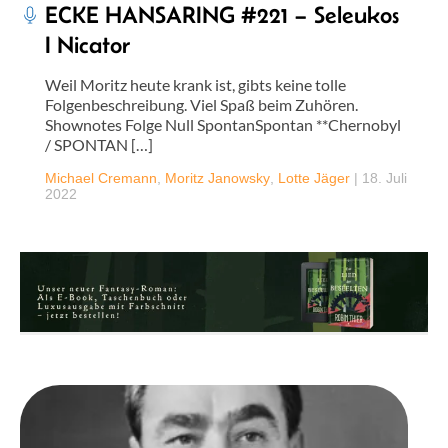
ECKE HANSARING #221 – Seleukos
I Nicator
Weil Moritz heute krank ist, gibts keine tolle
Folgenbeschreibung. Viel Spaß beim Zuhören.
Shownotes Folge Null SpontanSpontan **Chernobyl
/ SPONTAN […]
Michael Cremann
,
Moritz Janowsky
,
Lotte Jäger
|
18. Juli
2022