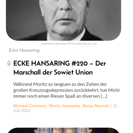
Leonid Iljitsch Breschnew (1972) | Public Domain, CC0
Ecke Hansaring
ECKE HANSARING #220 – Der
Marschall der Sowiet Union
Während Moritz so langsam zu den Zeiten der
großen Kreuzzugsdepression zurückkehrt, hat Michi
immer noch einen Riesen Spaß an diversen […]
Michael Cremann
,
Moritz Janowsky
,
Benja Bauroth
|
11.
Juli 2022