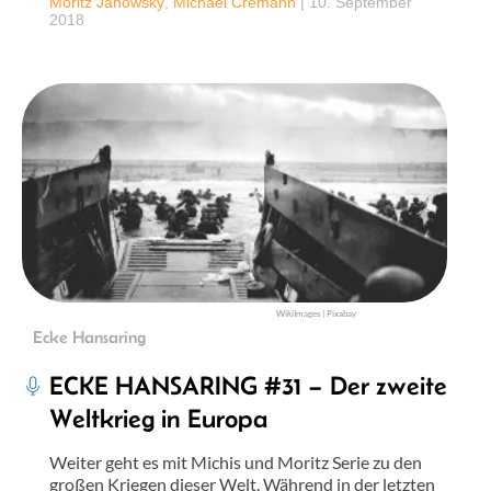
Moritz Janowsky
,
Michael Cremann
|
10. September
2018
WikiImages | Pixabay
Ecke Hansaring
ECKE HANSARING #31 – Der zweite
Weltkrieg in Europa
Weiter geht es mit Michis und Moritz Serie zu den
großen Kriegen dieser Welt. Während in der letzten