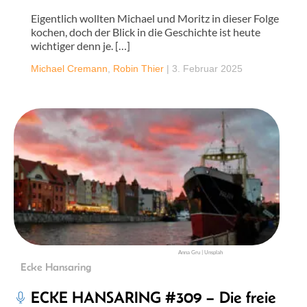
Eigentlich wollten Michael und Moritz in dieser Folge
kochen, doch der Blick in die Geschichte ist heute
wichtiger denn je. […]
Michael Cremann
,
Robin Thier
|
3. Februar 2025
Anna Gru | Unsplah
Ecke Hansaring
ECKE HANSARING #309 – Die freie