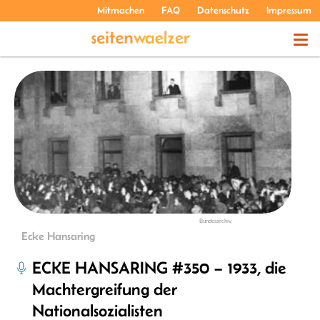
Mitmachen
FAQ
Datenschutz
Impressum
THEMEN
PODCASTS
ÜBER UNS
Bundesarchiv,
Ecke Hansaring
ECKE HANSARING #350 – 1933, die
Machtergreifung der
Nationalsozialisten