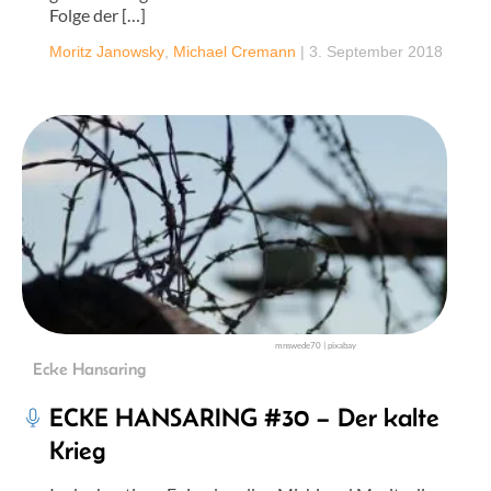
Folge der […]
Moritz Janowsky
,
Michael Cremann
|
3. September 2018
mnswede70 | pixabay
Ecke Hansaring
ECKE HANSARING #30 – Der kalte
Krieg