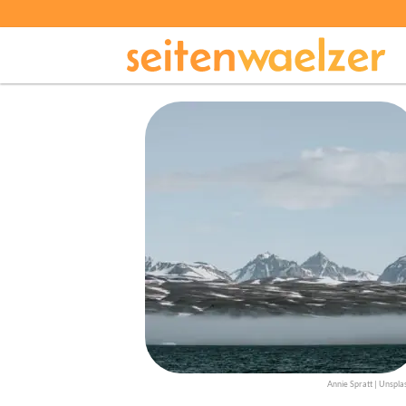
Annie Spratt | Unspla