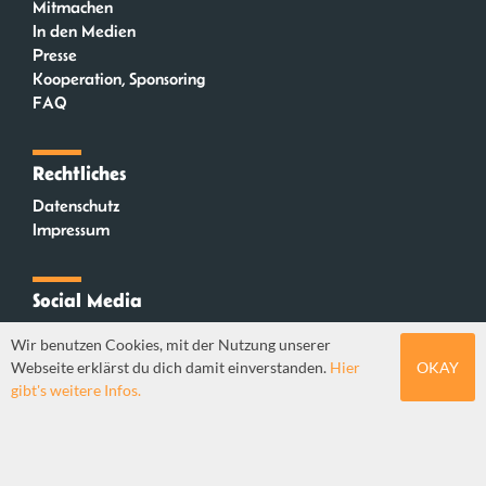
Mitmachen
In den Medien
Presse
Kooperation, Sponsoring
FAQ
Rechtliches
Datenschutz
Impressum
Social Media
Instagram
Wir benutzen Cookies, mit der Nutzung unserer
Mastodon
Webseite erklärst du dich damit einverstanden.
Hier
OKAY
YouTube
gibt's weitere Infos.
Webdesign: Sebastian Stüber & Robin Thier | Designkonzept: Tanja Steinmeyer |
© seitenwaelzer seit 2018