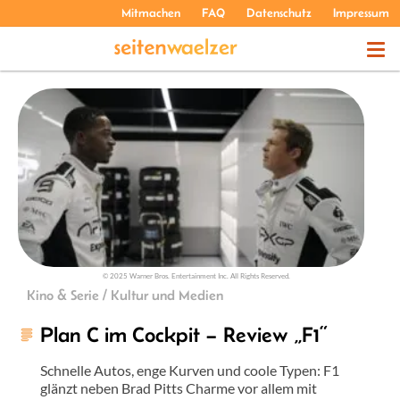
Mitmachen
FAQ
Datenschutz
Impressum
THEMEN
PODCASTS
ÜBER UNS
© 2025 Warner Bros. Entertainment Inc. All Rights Reserved.
Kino & Serie / Kultur und Medien
Plan C im Cockpit – Review „F1“
Schnelle Autos, enge Kurven und coole Typen: F1
glänzt neben Brad Pitts Charme vor allem mit