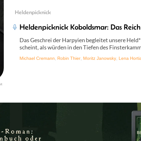
Heldenpicknick
Heldenpicknick Koboldsmar: Das Reich
Das Geschrei der Harpyien begleitet unsere Held*i
scheint, als würden in den Tiefen des Finsterkamm
Michael Cremann
,
Robin Thier
,
Moritz Janowsky
,
Lena Horti
lt