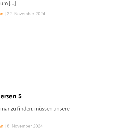
zum […]
an
|
22. November 2024
ersen 5
smar zu finden, müssen unsere
an
|
8. November 2024