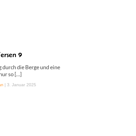
ersen 9
 durch die Berge und eine
nur so […]
an
|
3. Januar 2025