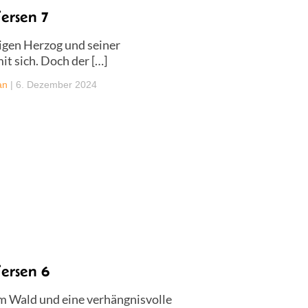
ersen 7
igen Herzog und seiner
t sich. Doch der […]
an
|
6. Dezember 2024
ersen 6
im Wald und eine verhängnisvolle