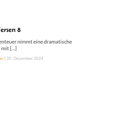
ersen 8
benteuer nimmt eine dramatische
mit […]
an
|
20. Dezember 2024