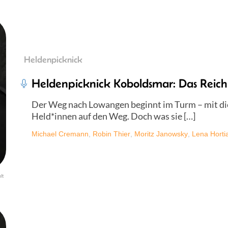
Heldenpicknick
Heldenpicknick Koboldsmar: Das Reich
Der Weg nach Lowangen beginnt im Turm – mit di
Held*innen auf den Weg. Doch was sie […]
Michael Cremann
,
Robin Thier
,
Moritz Janowsky
,
Lena Horti
lt