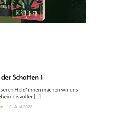
der Schatten 1
nseren Held*innen machen wir uns
eheimnisvoller […]
an
|
19. Juni 2026