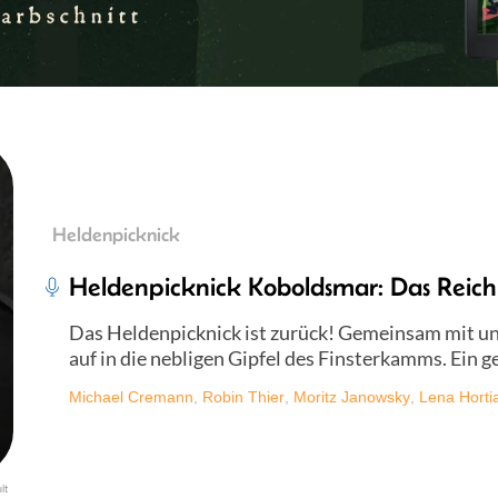
Heldenpicknick
Heldenpicknick Koboldsmar: Das Reich 
Das Heldenpicknick ist zurück! Gemeinsam mit u
auf in die nebligen Gipfel des Finsterkamms. Ein g
Michael Cremann
,
Robin Thier
,
Moritz Janowsky
,
Lena Horti
lt