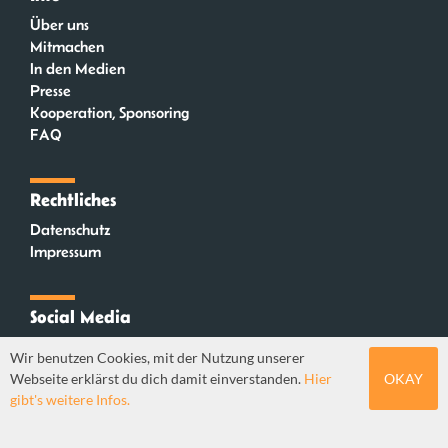
Über uns
Mitmachen
In den Medien
Presse
Kooperation, Sponsoring
FAQ
Rechtliches
Datenschutz
Impressum
Social Media
Instagram
Wir benutzen Cookies, mit der Nutzung unserer
Mastodon
Webseite erklärst du dich damit einverstanden.
Hier
OKAY
YouTube
gibt's weitere Infos.
Webdesign: Sebastian Stüber & Robin Thier | Designkonzept: Tanja Steinmeyer |
© seitenwaelzer seit 2018