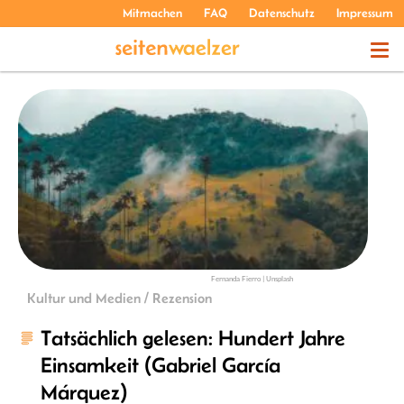
Mitmachen
FAQ
Datenschutz
Impressum
THEMEN
PODCASTS
ÜBER UNS
Fernanda Fierro | Unsplash
Kultur und Medien / Rezension
Tatsächlich gelesen: Hundert Jahre
Einsamkeit (Gabriel García
Márquez)